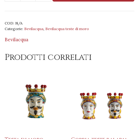
di
moro
maschio
COD:
N/A
bianco
Categorie:
Bevilacqua
,
Bevilacqua teste di moro
40
cm
Bevilacqua
decoro
acanto
Prodotti correlati
quantità