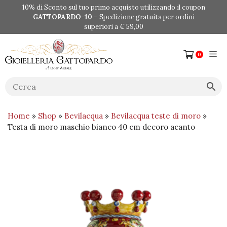
Vai
10% di Sconto sul tuo primo acquisto utilizzando il coupon
al
GATTOPARDO-10
– Spedizione gratuita per ordini
contenuto
superiori a € 59,00
Me
0
Home
»
Shop
»
Bevilacqua
»
Bevilacqua teste di moro
»
Testa di moro maschio bianco 40 cm decoro acanto