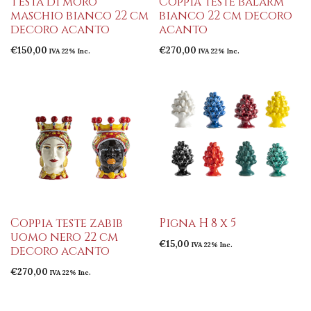
Testa di moro
Coppia teste balarm
maschio bianco 22 cm
bianco 22 cm decoro
decoro acanto
acanto
€
150,00
€
270,00
IVA 22% Inc.
IVA 22% Inc.
Coppia teste zabib
Pigna H 8 x 5
uomo nero 22 cm
€
15,00
IVA 22% Inc.
decoro acanto
€
270,00
IVA 22% Inc.