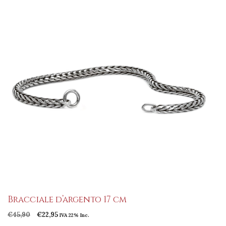
era:
è:
€45,90.
€22,95.
Bracciale d’argento 17 cm
Il
Il
€
45,90
€
22,95
IVA 22% Inc.
prezzo
prezzo