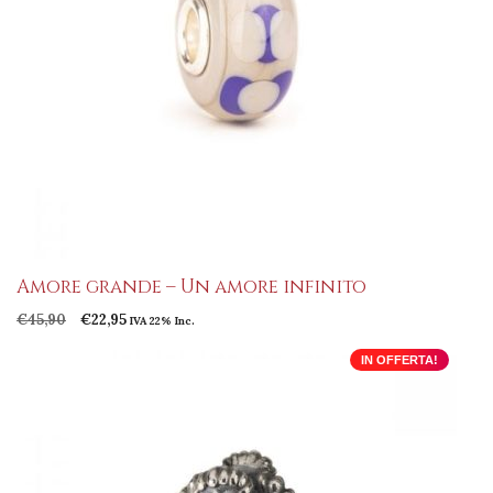
Amore grande – Un amore infinito
Il
Il
€
45,90
€
22,95
IVA 22% Inc.
prezzo
prezzo
originale
attuale
IN OFFERTA!
era:
è:
€45,90.
€22,95.