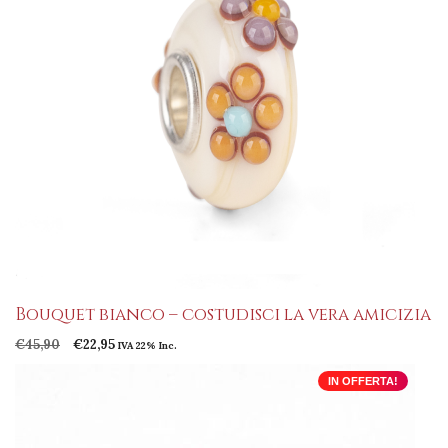
Bouquet bianco – costudisci la vera amicizia
Il
Il
€
45,90
€
22,95
IVA 22% Inc.
prezzo
prezzo
originale
attuale
IN OFFERTA!
era:
è:
€45,90.
€22,95.