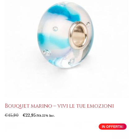
Bouquet marino – vivi le tue emozioni
Il
Il
€
45,90
€
22,95
IVA 22% Inc.
prezzo
prezzo
originale
attuale
IN OFFERTA!
era:
è:
€45,90.
€22,95.