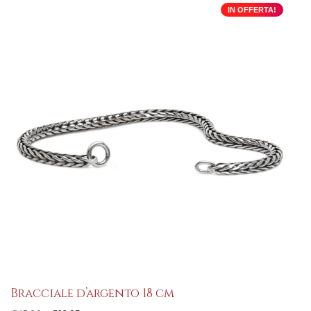
originale
attuale
IN OFFERTA!
era:
è:
€45,90.
€22,95.
Bracciale d’argento 18 cm