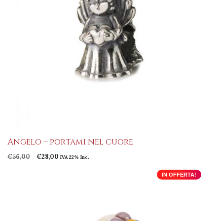
Angelo – portami nel cuore
Il
Il
€
56,00
€
28,00
IVA 22% Inc.
prezzo
prezzo
originale
attuale
IN OFFERTA!
era:
è:
€56,00.
€28,00.