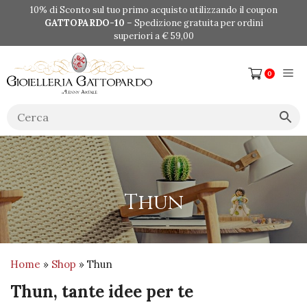
Vai
10% di Sconto sul tuo primo acquisto utilizzando il coupon
al
GATTOPARDO-10
– Spedizione gratuita per ordini
contenuto
superiori a € 59,00
Me
0
Thun
Home
»
Shop
» Thun
Thun, tante idee per te