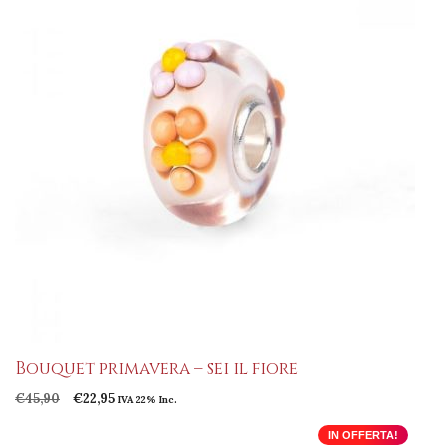
Bouquet primavera – sei il fiore
Il
Il
€
45,90
€
22,95
IVA 22% Inc.
prezzo
prezzo
originale
attuale
IN OFFERTA!