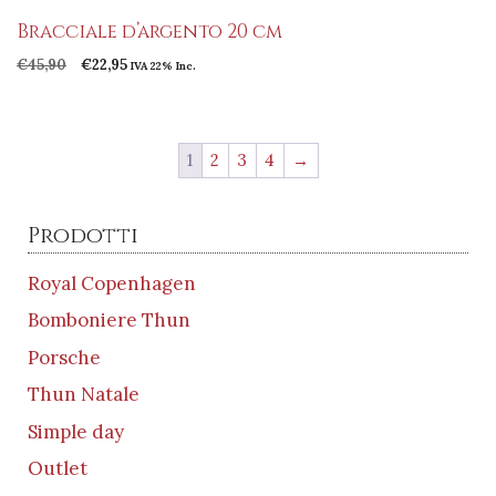
Bracciale d’argento 20 cm
Il
Il
€
45,90
€
22,95
IVA 22% Inc.
prezzo
prezzo
originale
attuale
era:
è:
€45,90.
€22,95.
1
2
3
4
→
Prodotti
Royal Copenhagen
Bomboniere Thun
Porsche
Thun Natale
Simple day
Outlet