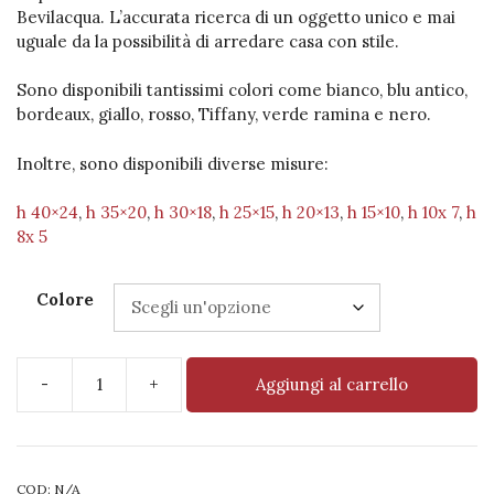
Bevilacqua. L’accurata ricerca di un oggetto unico e mai
uguale da la possibilità di arredare casa con stile.
Sono disponibili tantissimi colori come bianco, blu antico,
bordeaux, giallo, rosso, Tiffany, verde ramina e nero.
Inoltre, sono disponibili diverse misure:
h 40×24
,
h 35×20
,
h 30×18
,
h 25×15
,
h 20×13
,
h 15×10
,
h 10x 7
,
h
8x 5
Colore
-
+
Aggiungi al carrello
Pigna
H
35
x
COD:
N/A
20