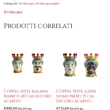
Categorie:
Bevilacqua
,
Bevilacqua pigne
quantità
Bevilacqua
Prodotti correlati
Coppia teste balarm
Coppia teste zabib
bianco 40 cm decoro
uomo nero 35 cm
acanto
decoro acanto
€
990,00
€
775,00
IVA 22% Inc.
IVA 22% Inc.