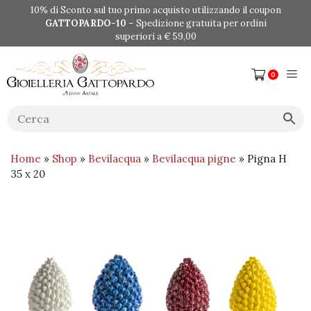
Vai
10% di Sconto sul tuo primo acquisto utilizzando il coupon
al
GATTOPARDO-10
– Spedizione gratuita per ordini
contenuto
superiori a € 59,00
Me
0
Home
»
Shop
»
Bevilacqua
»
Bevilacqua pigne
» Pigna H
35 x 20