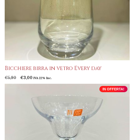
Bicchiere birra in vetro Every day
Il
Il
€
5,90
€
3,00
IVA 22% Inc.
prezzo
prezzo
originale
attuale
IN OFFERTA!
era:
è:
€5,90.
€3,00.