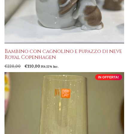
Bambino con cagnolino e pupazzo di neve
Royal Copenhagen
Il
Il
€
220,00
€
110,00
IVA 22% Inc.
prezzo
prezzo
originale
attuale
IN OFFERTA!
era:
è:
€220,00.
€110,00.