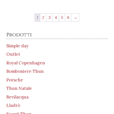
prezzo
prezzo
originale
attuale
era:
è:
€22,90.
€11,50.
1
2
3
4
5
6
→
Prodotti
Simple day
Outlet
Royal Copenhagen
Bomboniere Thun
Porsche
Thun Natale
Bevilacqua
Lladrò
Sconti Thun