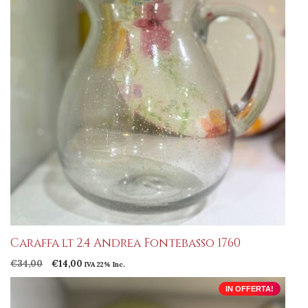
Caraffa lt 2.4 Andrea Fontebasso 1760
Il
Il
€
34,00
€
14,00
IVA 22% Inc.
prezzo
prezzo
originale
attuale
IN OFFERTA!
era:
è: