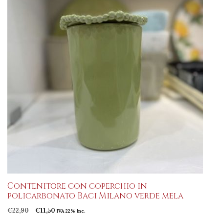
€34,00.
€14,00.
Contenitore con coperchio in
policarbonato Baci Milano verde mela
Il
Il
€
22,90
€
11,50
IVA 22% Inc.