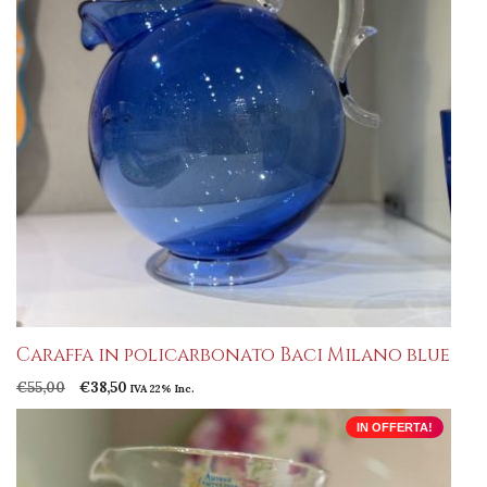
Caraffa in policarbonato Baci Milano blue
Il
Il
€
55,00
€
38,50
IVA 22% Inc.
prezzo
prezzo
originale
attuale
IN OFFERTA!
era:
è:
€55,00.
€38,50.