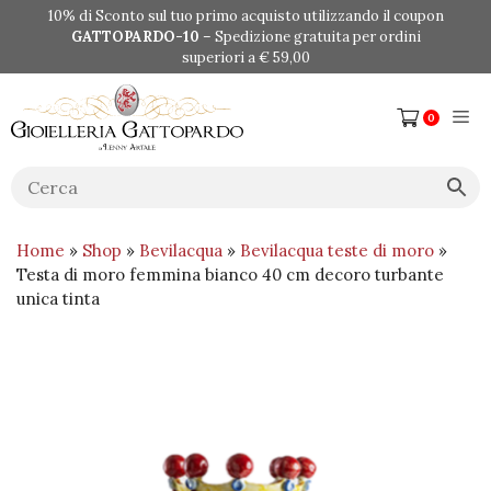
Vai
10% di Sconto sul tuo primo acquisto utilizzando il coupon
al
GATTOPARDO-10
– Spedizione gratuita per ordini
contenuto
superiori a € 59,00
Me
0
Home
»
Shop
»
Bevilacqua
»
Bevilacqua teste di moro
»
Testa di moro femmina bianco 40 cm decoro turbante
unica tinta