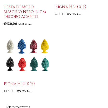
Testa di moro
Pigna H 20 x 13
maschio nero 35 cm
€
50,00
IVA 22% Inc.
decoro acanto
€
430,00
IVA 22% Inc.
Pigna H 35 x 20
€
130,00
IVA 22% Inc.
Prodotti