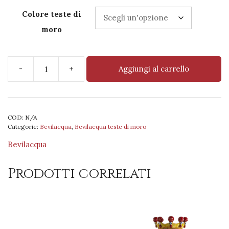
Colore teste di
moro
-
+
Aggiungi al carrello
Testa
di
moro
femmina
COD:
N/A
bianco
Categorie:
Bevilacqua
,
Bevilacqua teste di moro
40
cm
Bevilacqua
decoro
turbante
Prodotti correlati
unica
tinta
quantità