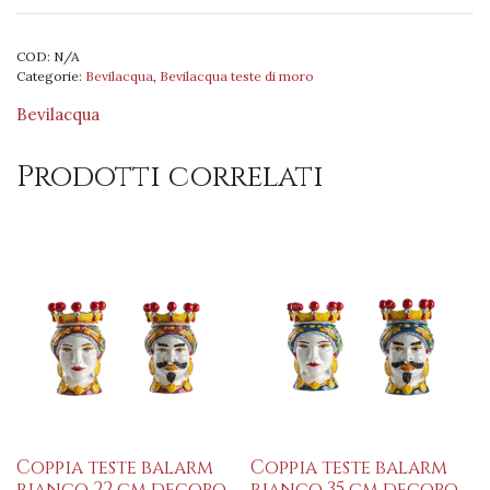
di
moro
COD:
N/A
nero
Categorie:
Bevilacqua
,
Bevilacqua teste di moro
35
cm
Bevilacqua
decoro
turbante
Prodotti correlati
striscia
quantità
Coppia teste balarm
Coppia teste balarm
bianco 22 cm decoro
bianco 35 cm decoro