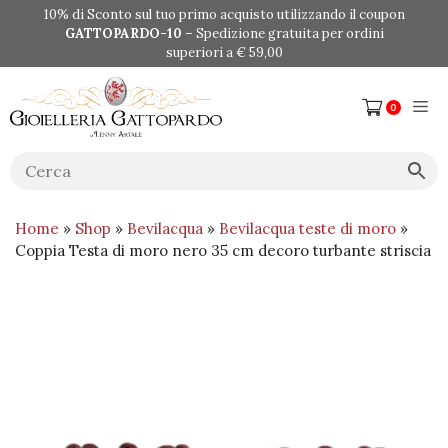
Vai
10% di Sconto sul tuo primo acquisto utilizzando il coupon
al
GATTOPARDO-10
– Spedizione gratuita per ordini
contenuto
superiori a € 59,00
Me
0
Home
»
Shop
»
Bevilacqua
»
Bevilacqua teste di moro
»
Coppia Testa di moro nero 35 cm decoro turbante striscia