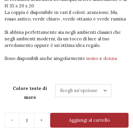
H 35 x 20 x 20
La coppia è disponibile in vari il colori: arancione, blu,
rosso antico, verde chiaro , verde ottanio e verde ramina
Si abbina perfettamente sia negli ambienti classici che
negli ambienti moderni, da un tocco di luce al tuo
arredamento oppure è un’ottima idea regalo.
Sono disponibili anche singolarmente
uomo
e
donna
Colore teste di
moro
-
+
Aggiungi al carrello
Coppia
Testa