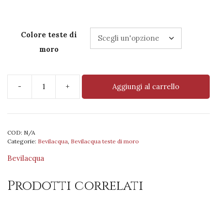
Colore teste di
moro
-
+
Aggiungi al carrello
Coppia
Testa
di
moro
COD:
N/A
22
Categorie:
Bevilacqua
,
Bevilacqua teste di moro
cm
decoro
Bevilacqua
tinta
unita
Prodotti correlati
quantità