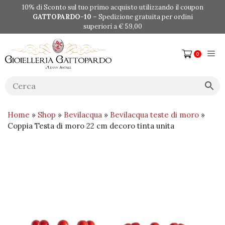
Vai
10% di Sconto sul tuo primo acquisto utilizzando il coupon
al
GATTOPARDO-10
– Spedizione gratuita per ordini
contenuto
superiori a € 59,00
Me
0
Home
»
Shop
»
Bevilacqua
»
Bevilacqua teste di moro
»
Coppia Testa di moro 22 cm decoro tinta unita