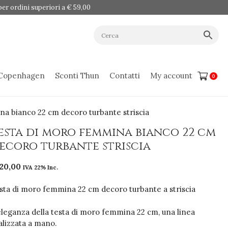
er ordini superiori a € 59,00
 Copenhagen
Sconti Thun
Contatti
My account
0
a bianco 22 cm decoro turbante striscia
esta di moro femmina bianco 22 cm
ecoro turbante striscia
120,00
IVA 22% Inc.
sta di moro femmina 22 cm decoro turbante a striscia
eleganza della testa di moro femmina 22 cm, una linea
alizzata a mano.