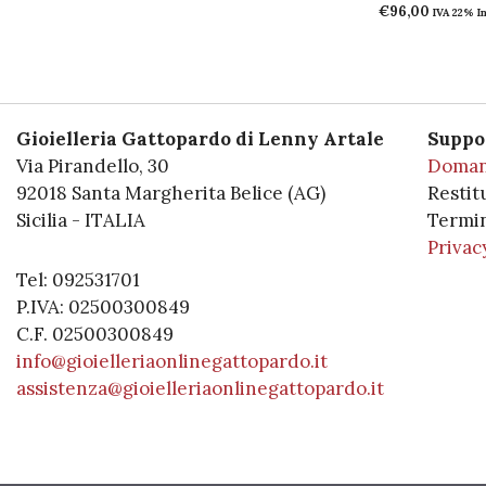
€
96,00
IVA 22% I
Gioielleria Gattopardo di Lenny Artale
Suppo
Via Pirandello, 30
Doman
92018 Santa Margherita Belice (AG)
Restit
Sicilia - ITALIA
Termin
Privac
Tel: 092531701
P.IVA: 02500300849
C.F. 02500300849
info@gioielleriaonlinegattopardo.it
assistenza@gioielleriaonlinegattopardo.it