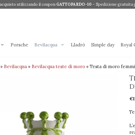
acquisto utilizzando il coupon
GATTOPARDO-10
– Spedizione gratuita p
Porsche
Bevilacqua
Lladrò
Simple day
Royal
»
Bevilacqua
»
Bevilacqua teste di moro
» Testa di moro femmin
T
d
€
Te
L’
re