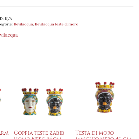
ro
mmina
D:
N/A
anco
egorie:
Bevilacqua
,
Bevilacqua teste di moro
m
vilacqua
coro
rbante
iscia
antità
arm
Coppia teste zabib
Testa di moro