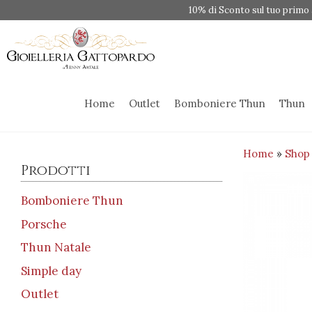
Vai
10% di Sconto sul tuo primo 
al
contenuto
Home
Outlet
Bomboniere Thun
Thun
Home
»
Shop
Prodotti
Bomboniere Thun
Porsche
Thun Natale
Simple day
Outlet