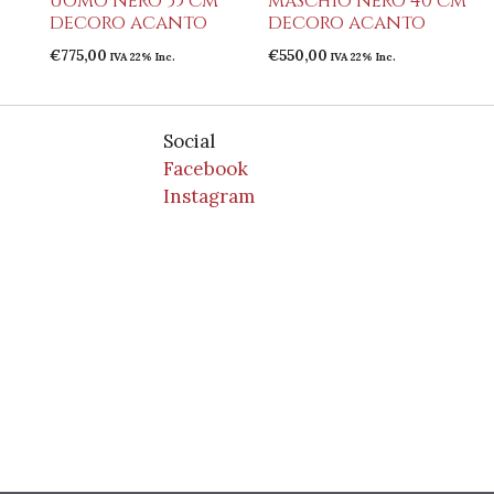
uomo nero 35 cm
maschio nero 40 cm
decoro acanto
decoro acanto
€
775,00
€
550,00
IVA 22% Inc.
IVA 22% Inc.
Social
Facebook
Instagram