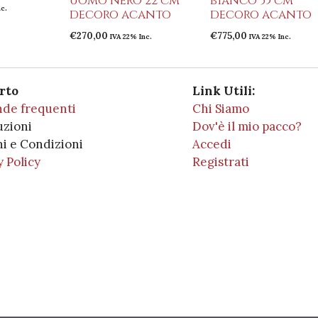
uomo nero 22 cm
bianco 35 cm
nc.
decoro acanto
decoro acanto
€
270,00
€
775,00
IVA 22% Inc.
IVA 22% Inc.
rto
Link Utili:
de frequenti
Chi Siamo
uzioni
Dov'è il mio pacco?
i e Condizioni
Accedi
y Policy
Registrati