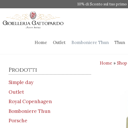
Vai
10% di Sconto sul tuo primo 
al
contenuto
Home
Outlet
Bomboniere Thun
Thun
Home
»
Shop
Prodotti
Simple day
Outlet
Royal Copenhagen
Bomboniere Thun
Porsche