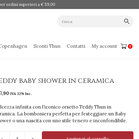
er ordini superiori a € 59,00
 Copenhagen
Sconti Thun
Contatti
My account
0
eddy baby shower in ceramica
7,90
IVA 22% Inc.
lcezza infinita con l’iconico orsetto Teddy Thun in
ramica. La bomboniera perfetta per festeggiare un Baby
ower o una nascita con uno stile tenero e inconfondibile.
-
+
Aggiungi al carrello