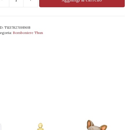
ddy
by
ower
D:
T11378270H90B
ramica
egoria:
Bomboniere Thun
antità