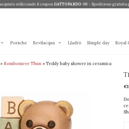
acquisto utilizzando il coupon
GATTOPARDO-10
– Spedizione gratuita p
Porsche
Bevilacqua
Lladrò
Simple day
Royal
»
Bomboniere Thun
» Teddy baby shower in ceramica
T
€
1
Do
ce
Sh