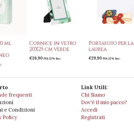
50 ml
Cornice in vetro
Portafoto per la
20X25 cm verde
laurea
neo
€
26,90
€
29,90
IVA 22% Inc.
IVA 22% Inc.
c.
rto
Link Utili:
de frequenti
Chi Siamo
uzioni
Dov'è il mio pacco?
i e Condizioni
Accedi
y Policy
Registrati