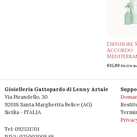
Diffusore 
Accordo
Mediterra
€
15,90
IVA 22% In
Gioielleria Gattopardo di Lenny Artale
Suppo
Via Pirandello, 30
Doman
92018 Santa Margherita Belice (AG)
Restit
Sicilia - ITALIA
Termin
Privac
Tel: 092531701
P.IVA: 02500300849