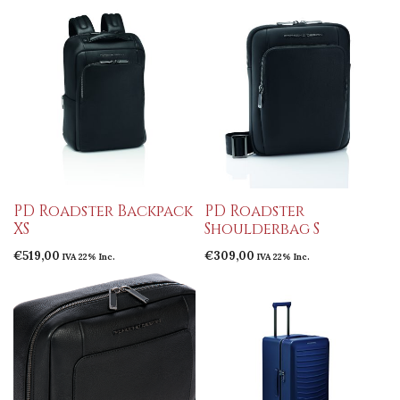
PD Roadster Backpack
PD Roadster
XS
Shoulderbag S
€
519,00
€
309,00
IVA 22% Inc.
IVA 22% Inc.