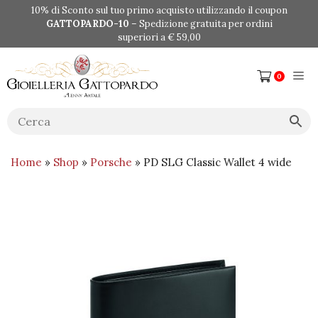
Vai
10% di Sconto sul tuo primo acquisto utilizzando il coupon
al
GATTOPARDO-10
– Spedizione gratuita per ordini
contenuto
superiori a € 59,00
Me
0
Home
»
Shop
»
Porsche
» PD SLG Classic Wallet 4 wide