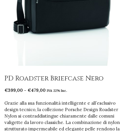
PD Roadster Briefcase Nero
Fascia
€
399,00
-
€
479,00
IVA 22% Inc.
di
prezzo:
Grazie alla sua funzionalità intelligente e all’esclusivo
da
design tecnico, la collezione Porsche Design Roadster
€399,00
Nylon si contraddistingue chiaramente dalle comuni
a
valigette da lavoro classiche. La combinazione di nylon
€479,00
strutturato impermeabile ed elegante pelle rendono la