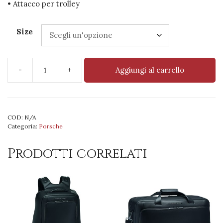
• Attacco per trolley
Size
-
+
Aggiungi al carrello
PD
Roadster
Briefcase
Nero
COD:
N/A
quantità
Categoria:
Porsche
Prodotti correlati