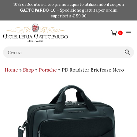
Vai
10% di Sconto sul tuo primo acquisto utilizzando il coupon
al
GATTOPARDO-10
– Spedizione gratuita per ordini
contenuto
superiori a € 59,00
Me
0
Home
»
Shop
»
Porsche
» PD Roadster Briefcase Nero