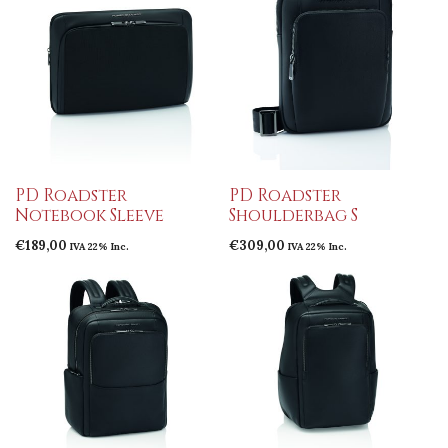
PD Roadster
PD Roadster
Notebook Sleeve
Shoulderbag S
€
189,00
€
309,00
IVA 22% Inc.
IVA 22% Inc.