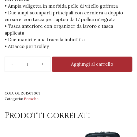
• Ampia valigetta in morbida pelle di vitello goffrata
• Due ampi scomparti principali con cerniera a doppio
cursore, con tasca per laptop da 17 pollici integrata
• Tasca anteriore con organizer da lavoro e tasca
applicata
• Due manici e una tracolla imbottita
• Attacco per trolley
-
+
Aggiungi al carrello
PD
Roadster
Briefcase
M
COD:
OLE01501.001
quantità
Categoria:
Porsche
Prodotti correlati