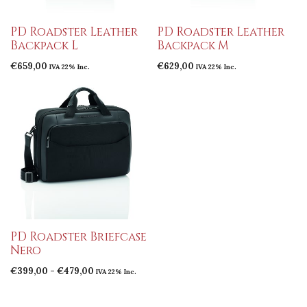
PD Roadster Leather
PD Roadster Leather
Backpack L
Backpack M
€
659,00
€
629,00
IVA 22% Inc.
IVA 22% Inc.
PD Roadster Briefcase
Nero
Fascia
€
399,00
-
€
479,00
IVA 22% Inc.
di
prezzo: