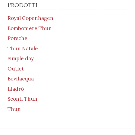
da
Prodotti
€399,00
a
Royal Copenhagen
€479,00
Bomboniere Thun
Porsche
Thun Natale
Simple day
Outlet
Bevilacqua
Lladrò
Sconti Thun
Thun