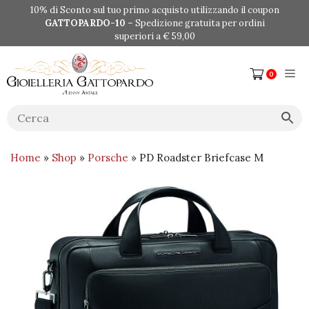
Vai
10% di Sconto sul tuo primo acquisto utilizzando il coupon
al
GATTOPARDO-10
– Spedizione gratuita per ordini
contenuto
superiori a € 59,00
Me
0
Home
»
Shop
»
Porsche
» PD Roadster Briefcase M