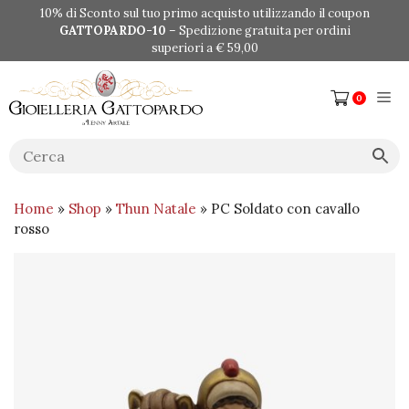
Vai
10% di Sconto sul tuo primo acquisto utilizzando il coupon
al
GATTOPARDO-10
– Spedizione gratuita per ordini
contenuto
superiori a € 59,00
Me
0
Home
»
Shop
»
Thun Natale
» PC Soldato con cavallo
rosso