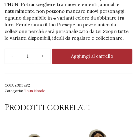
THUN. Potrai scegliere tra nuovi elementi, animali e
naturalmente non possono mancare nuovi personaggi,
ognuno disponibile in 4 varianti colore da abbinare tra
loro. Renderanno il tuo Presepe un pezzo unico da
collezione perché sarà personalizzato da te! Scopri tutte
le varianti disponibili, ideali da regalare e collezionare.
-
+
Aggiungi al carrello
PC
Soldato
con
cavallo
COD:
s3115a82
rosso
Categoria:
Thun Natale
quantità
Prodotti correlati