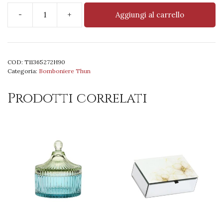
-
+
Aggiungi al carrello
Mini
bulldog
Francy
in
COD:
T11365272H90
ceramica
Categoria:
Bomboniere Thun
quantità
Prodotti correlati