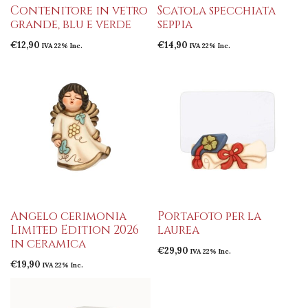
Contenitore in vetro
Scatola specchiata
grande, blu e verde
seppia
€
12,90
€
14,90
IVA 22% Inc.
IVA 22% Inc.
Angelo cerimonia
Portafoto per la
Limited Edition 2026
laurea
in ceramica
€
29,90
IVA 22% Inc.
€
19,90
IVA 22% Inc.