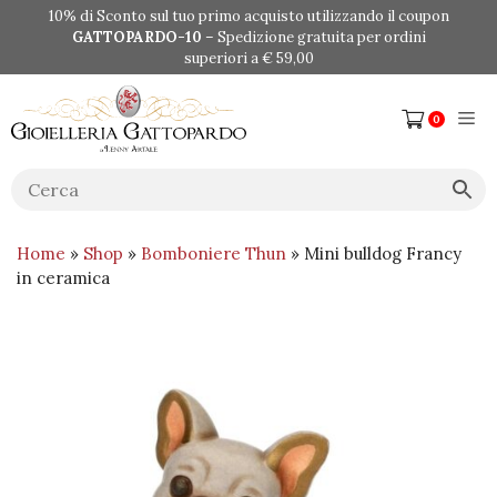
Vai
10% di Sconto sul tuo primo acquisto utilizzando il coupon
al
GATTOPARDO-10
– Spedizione gratuita per ordini
contenuto
superiori a € 59,00
Me
0
Home
»
Shop
»
Bomboniere Thun
» Mini bulldog Francy
in ceramica