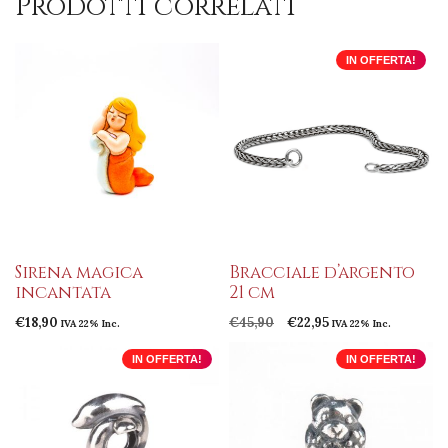
Prodotti correlati
IN OFFERTA!
Sirena magica
Bracciale d’argento
incantata
21 cm
Il
Il
€
18,90
€
45,90
€
22,95
IVA 22% Inc.
IVA 22% Inc.
prezzo
prezzo
originale
attuale
IN OFFERTA!
IN OFFERTA!
era:
è:
€45,90.
€22,95.