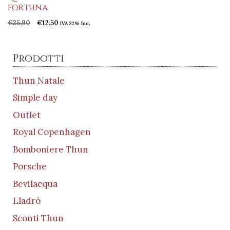
fortuna
Il
Il
€
25,90
€
12,50
IVA 22% Inc.
prezzo
prezzo
originale
attuale
era:
è:
Prodotti
€25,90.
€12,50.
Thun Natale
Simple day
Outlet
Royal Copenhagen
Bomboniere Thun
Porsche
Bevilacqua
Lladrò
Sconti Thun