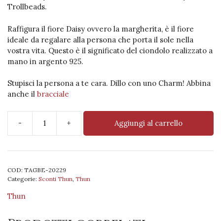
era:
è:
Trollbeads.
€45,90.
€22,95.
Raffigura il fiore Daisy ovvero la margherita, è il fiore
ideale da regalare alla persona che porta il sole nella
vostra vita. Questo è il significato del ciondolo realizzato a
mano in argento 925.
Stupisci la persona a te cara. Dillo con uno Charm! Abbina
anche il
bracciale
-
+
Aggiungi al carrello
Fiore
Daisy
–
Un
COD:
TAGBE-20229
ricordo
Categorie:
Sconti Thun
,
Thun
indimenticabile
quantità
Thun