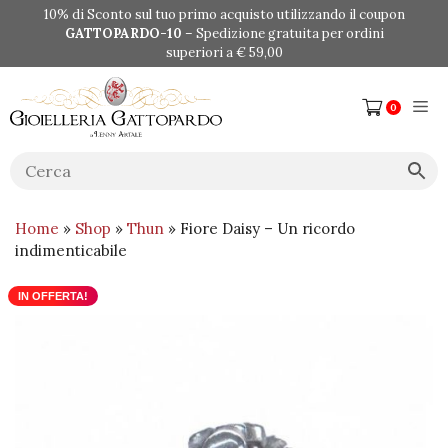
Vai
10% di Sconto sul tuo primo acquisto utilizzando il coupon
al
GATTOPARDO-10
– Spedizione gratuita per ordini
contenuto
superiori a € 59,00
Me
0
Home
»
Shop
»
Thun
» Fiore Daisy – Un ricordo
indimenticabile
IN OFFERTA!