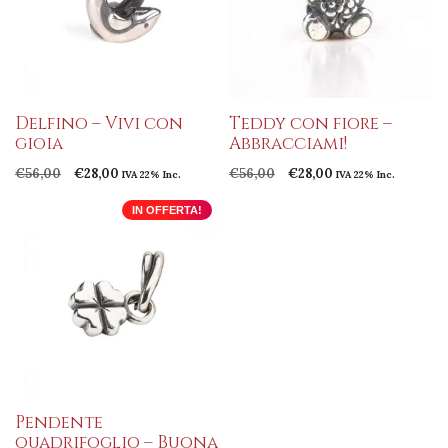
Delfino – Vivi con
Teddy con fiore –
gioia
Abbracciami!
Il
Il
Il
Il
€
56,00
€
28,00
€
56,00
€
28,00
IVA 22% Inc.
IVA 22% Inc.
prezzo
prezzo
prezzo
prezzo
originale
attuale
originale
attuale
IN OFFERTA!
era:
è:
era:
è:
€56,00.
€28,00.
€56,00.
€28,00.
Pendente
quadrifoglio – Buona