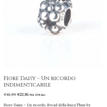
Fiore Daisy – Un ricordo
indimenticabile
Il
Il
€
45,90
€
22,95
IVA 22% Inc.
prezzo
prezzo
originale
attuale
Fiore Daisy – Un ricordo, Bread della linea Thun by