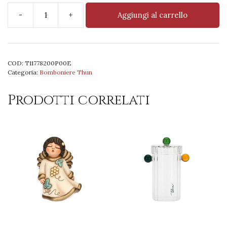
-
+
Aggiungi al carrello
Diffusore
50
ml
Vaniglia
COD:
T11778200P00E
in
Categoria:
Bomboniere Thun
Fiore
quantità
Prodotti correlati