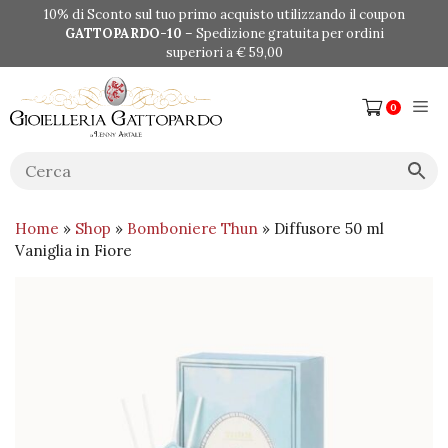
Vai
10% di Sconto sul tuo primo acquisto utilizzando il coupon
al
GATTOPARDO-10
– Spedizione gratuita per ordini
contenuto
superiori a € 59,00
Me
0
Home
»
Shop
»
Bomboniere Thun
» Diffusore 50 ml
Vaniglia in Fiore